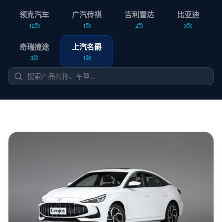
领克汽车
广汽传祺
吉利雷达
比亚迪
12款
1款
2款
3款
奇瑞捷途
上汽名爵
3款
1款