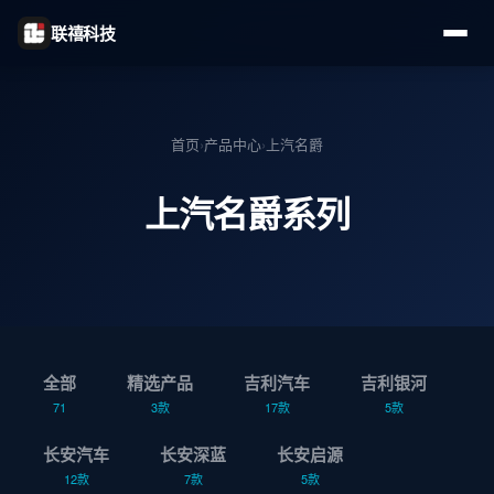
联禧科技
首页
›
产品中心
›
上汽名爵
上汽名爵系列
全部
精选产品
吉利汽车
吉利银河
71
3款
17款
5款
长安汽车
长安深蓝
长安启源
12款
7款
5款