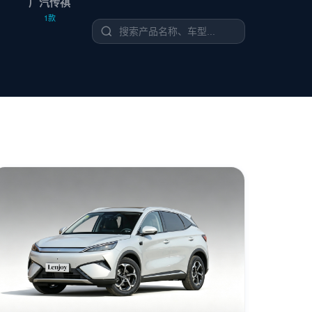
广汽传祺
1款