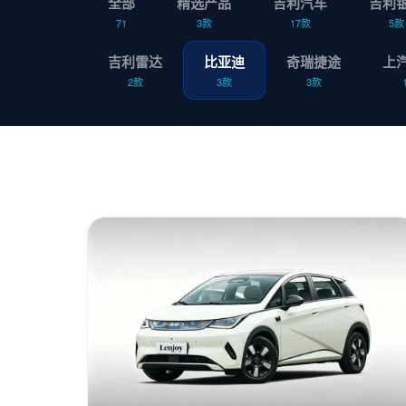
全部
精选产品
吉利汽车
吉利
71
3款
17款
5款
吉利雷达
比亚迪
奇瑞捷途
上
2款
3款
3款