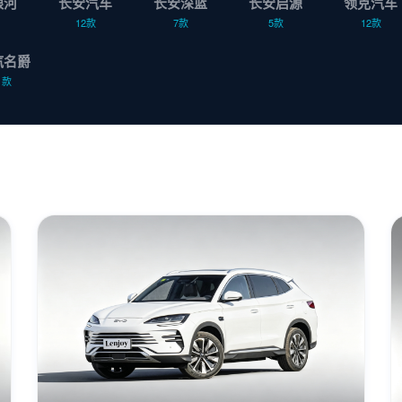
银河
长安汽车
长安深蓝
长安启源
领克汽车
12款
7款
5款
12款
汽名爵
1款