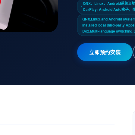
QNX、Linux、Android
CarPlay+Android A
QNX,Linux,and Android system
installed local third-party Ap
Box,Multi-language switching:
立即预约安装