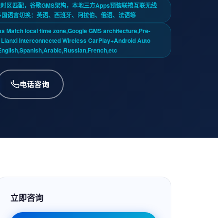
系统当地时区匹配，谷歌GMS架构，本地三方Apps预装联禧互联无线
uto盒子，多国语言切换：英语、西班牙、阿拉伯、俄语、法语等
s Match local time zone,Google GMS architecture,Pre-
ps Lianxi Interconnected Wireless CarPlay+Android Auto
English,Spanish,Arabic,Russian,French,etc
电话咨询
立即咨询